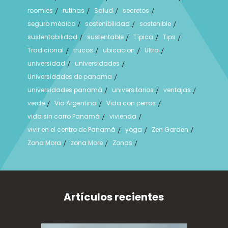
roomies
rutinas
Salud
secretos
/
/
/
/
seguro médico
sostenibilidad
sostenible
/
/
/
sustentabilidad
sustentable
Típica
Tips
/
/
/
/
Tradicional
trucos
ubicacion
Ultra
/
/
/
/
universidad
universidades
/
/
Universidades de panama
/
universidades panamá
universitarios
ventajas
/
/
/
verde
Via Argentina
Vida con perros
/
/
/
vida sin carro Panamá
vivienda
/
/
vivir en el centro de Panamá
yoga
Zen Garden
/
/
/
Zona Mora
zona More
Zonas
/
/
/
Artículos recientes