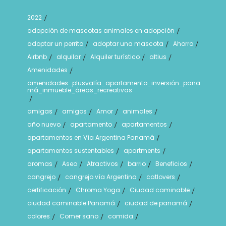
2022
/
adopción de mascotas animales en adopción
/
adoptar un perrito
adoptar una mascota
Ahorro
/
/
/
Airbnb
alquilar
Alquiler turístico
altius
/
/
/
/
Amenidades
/
amenidades_plusvalía_apartamento_inversión_pana
má_inmueble_áreas_recreativas
/
amigas
amigos
Amor
animales
/
/
/
/
año nuevo
apartamento
apartamentos
/
/
/
apartamentos en Vía Argentina Panamá
/
apartamentos sustentables
apartments
/
/
aromas
Aseo
Atractivos
barrio
Beneficios
/
/
/
/
/
cangrejo
cangrejo vía Argentina
catlovers
/
/
/
certificación
Chroma Yoga
Ciudad caminable
/
/
/
ciudad caminable Panamá
ciudad de panamá
/
/
colores
Comer sano
comida
/
/
/