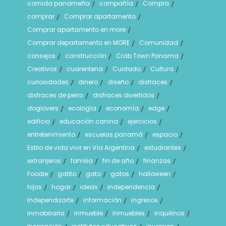
comida panameña
compañía
Compra
/
/
/
comprar
Comprar apartamento
/
/
Comprar apartamento en more
/
Comprar departamento en MORE
Comunidad
/
/
consejos
construcción
Crab Town Panama
/
/
/
Creativos
cuarentena
Cuidado
Cultura
/
/
/
/
curiosidades
dinero
diseño
disfraces
/
/
/
/
disfraces de perro
disfraces divertidos
/
/
doglovers
ecología
economía
edge
/
/
/
/
edificio
educación canina
ejercicios
/
/
/
entretenimiento
escuelas panamá
espacio
/
/
/
Estilo de vida vivir en Vía Argentina
estudiantes
/
/
extranjeros
familia
fin de año
finanzas
/
/
/
/
Foodie
gatito
gato
gatos
halloween
/
/
/
/
/
hijos
hogar
ideas
independencia
/
/
/
/
Independizarte
información
ingresos
/
/
/
inmobiliaria
inmueble
Inmuebles
inquilinos
/
/
/
/