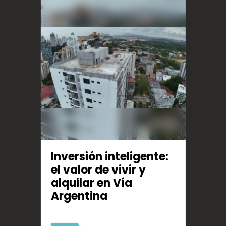
Inversión inteligente:
MOR
en
el valor de vivir y
Tu 
r
alquilar en Vía
para
Argentina
tod