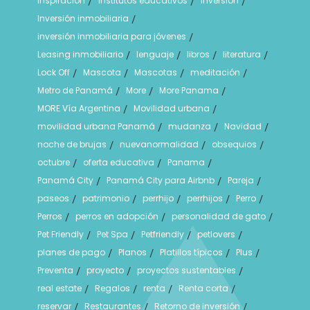
Inspiración
institutos educativos
inversion
/
/
/
Inversión inmobiliaria
/
inversión inmobiliaria para jóvenes
/
Leasing inmobiliario
lenguaje
libros
literatura
/
/
/
/
Lock Off
Mascota
Mascotas
meditación
/
/
/
/
Metro de Panamá
More
More Panama
/
/
/
MORE Vía Argentina
Movilidad urbana
/
/
movilidad urbana Panamá
mudanza
Navidad
/
/
/
noche de brujas
nuevanormalidad
obsequios
/
/
/
octubre
oferta educativa
Panama
/
/
/
Panamá City
Panamá City para Airbnb
Pareja
/
/
/
paseos
patrimonio
perrhijo
perrhijos
Perro
/
/
/
/
/
Perros
perros en adopción
personalidad de gato
/
/
/
Pet Friendly
Pet Spa
Petfriendly
petlovers
/
/
/
/
planes de pago
Planos
Platillos típicos
Plus
/
/
/
/
Preventa
proyecto
proyectos sustentables
/
/
/
real estate
Regalos
renta
Renta corta
/
/
/
/
reservar
Restaurantes
Retorno de inversión
/
/
/